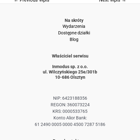
←
Previous Wpis
Next Wpis
→
Na skróty
Wydarzenia
Dostępne działki
Blog
Właściciel serwisu
Inmodus sp. z o.o.
ul. Wilczyńskiego 25e/301b
10-686 Olsztyn
NIP: 6423188356
REGON: 360073224
KRS: 0000533765
Konto Alior Bank:
61 2490 0005 0000 4500 7287 5186