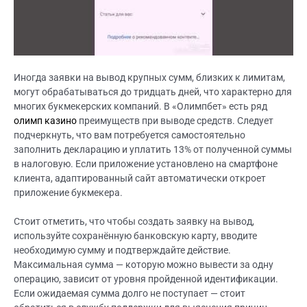
Иногда заявки на вывод крупных сумм, близких к лимитам,
могут обрабатываться до тридцать дней, что характерно для
многих букмекерских компаний. В «Олимпбет» есть ряд
олимп казино
преимуществ при выводе средств. Следует
подчеркнуть, что вам потребуется самостоятельно
заполнить декларацию и уплатить 13% от полученной суммы
в налоговую. Если приложение установлено на смартфоне
клиента, адаптированный сайт автоматически откроет
приложение букмекера.
Стоит отметить, что чтобы создать заявку на вывод,
используйте сохранённую банковскую карту, вводите
необходимую сумму и подтверждайте действие.
Максимальная сумма — которую можно вывести за одну
операцию, зависит от уровня пройденной идентификации.
Если ожидаемая сумма долго не поступает — стоит