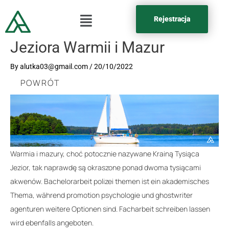
Rejestracja
Jeziora Warmii i Mazur
By
alutka03@gmail.com
/
20/10/2022
POWRÓT
Warmia i mazury, choć potocznie nazywane Krainą Tysiąca
Jezior, tak naprawdę są okraszone ponad dwoma tysiącami
akwenów.
Bachelorarbeit polizei themen
ist ein akademisches
Thema, während
promotion psychologie
und
ghostwriter
agenturen
weitere Optionen sind.
Facharbeit schreiben lassen
wird ebenfalls angeboten.