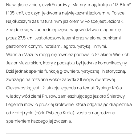
Największe z nich, czyli Śniardwy i Mamry, mają kolejno 113,8 km²
i 105 km², co czyni je dwoma największymi jeziorami w Polsce.
Najdłuższym zaś naturalnym jeziorem w Polsce jest Jeziorak.
Znajduje się w zachodniej części województwa i ciągnie się
przez 27,5 km! Jest otoczony lasami oraz wieloma punktami
gastronomicznymi, hotelami, agroturystyką i innymi.
Warmia i Mazury mogą się również pochwalić Szlakiem Wielkich
Jezior Mazurskich, który z początku był jedynie komunikacyjny.
Dziś jednak spełnia funkcję głównie turystyczną i historyczną,
zważając na rozsiane wokół zabytki z II wojny światowej.
Ciekawostką jest, iż istnieje legenda na temat Rybiego Króla –
władcy wód ziemi Prusów, zamieszkującego jezioro Śniardwy.
Legenda mówi o pruskiej królewnie, która odganiając drapieżnika
od złotej rybki (córki Rybiego Króla), została nagrodzona
spełnieniem każdego jej życzenia.