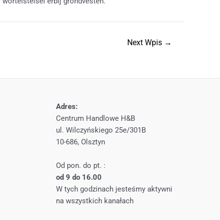
wortelstelsel erbij grondvesten.
Next Wpis
→
Adres:
Centrum Handlowe H&B
ul. Wilczyńskiego 25e/301B
10-686, Olsztyn
Od pon. do pt. :
od 9 do 16.00
W tych godzinach jesteśmy aktywni
na wszystkich kanałach