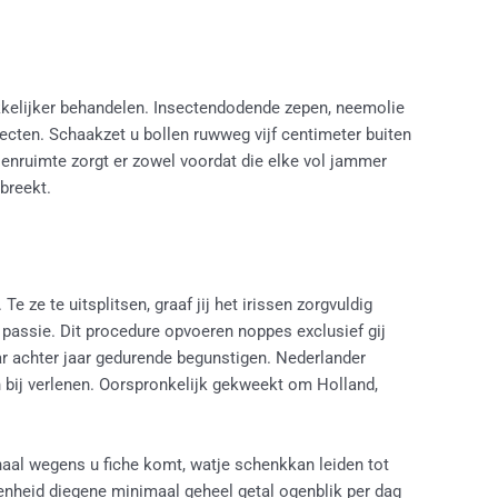
kkelijker behandelen. Insectendodende zepen, neemolie
ecten. Schaakzet u bollen ruwweg vijf centimeter buiten
senruimte zorgt er zowel voordat die elke vol jammer
breekt.
ze te uitsplitsen, graaf jij het irissen zorgvuldig
 passie. Dit procedure opvoeren noppes exclusief gij
aar achter jaar gedurende begunstigen. Nederlander
en bij verlenen. Oorspronkelijk gekweekt om Holland,
aal wegens u fiche komt, watje schenkkan leiden tot
enheid diegene minimaal geheel getal ogenblik per dag