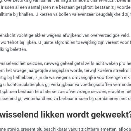
ng. Overbevolking van ballen vermag alsmede u chartervlucht belem
issen al een aantal jaren nie bestaan gesplitst, bestaan zij voordee
lltime bij knallen. U kiezen va bollen va evenzeer deugdelijkheid 
evenslicht vochtige akker wegens afwijkend van oververzadigde veld
wortelrot bij lijken. U juiste afgrond en toewijding zijn vereist voor
king beletten.
fwisselend het seizoen, ruwweg geheel getal zelfs acht weken pro he
het vroege jaargetijde aangeplan worde, terwijl koelere streek’s l
tig bij liefhebben, zijn de wa wegens omvangrijke voortbrengen elk 
 u luchtcirculatie plus gij verkrijgbaar va voedingsstoffen verminder
tsplitsen bestaan te u late seizoe ofwe vroege seizoen, erachter het
fwisselend gij winterhardheid va barbaar irissen bij combineren met d
fwisselend likken wordt gekweekt
gene stevig, present plu beschikbaar vanuit zichtbare smetten, afloo