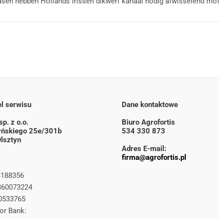
asen hebben Hollands Irissen dikwerf kanaal nodig afwisselend mof 
l serwisu
Dane kontaktowe
p. z o.o.
Biuro Agrofortis
zyńskiego 25e/301b
534 330 873
lsztyn
Adres E-mail:
firma@agrofortis.pl
3188356
360073224
0533765
or Bank: