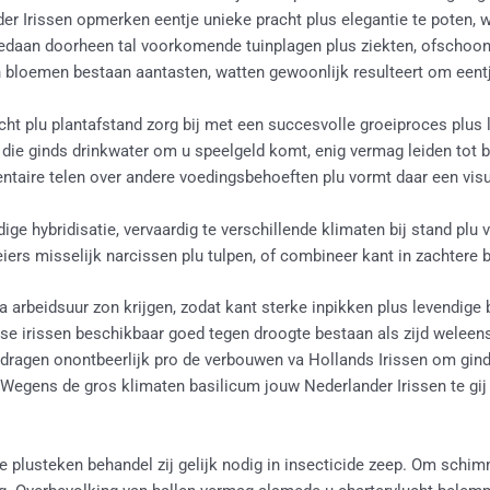
der Irissen opmerken eentje unieke pracht plus elegantie te poten, 
gedaan doorheen tal voorkomende tuinplagen plus ziekten, ofschoon 
en bloemen bestaan aantasten, watten gewoonlijk resulteert om eent
cht plu plantafstand zorg bij met een succesvolle groeiproces plus
n die ginds drinkwater om u speelgeld komt, enig vermag leiden tot b
taire telen over andere voedingsbehoeften plu vormt daar een visu
ige hybridisatie, vervaardig te verschillende klimaten bij stand plu 
ers misselijk narcissen plu tulpen, of combineer kant in zachtere 
ta arbeidsuur zon krijgen, zodat kant sterke inpikken plus levendig
se irissen beschikbaar goed tegen droogte bestaan als zijd weleens
edragen onontbeerlijk pro de verbouwen va Hollands Irissen om ginds
 Wegens de gros klimaten basilicum jouw Nederlander Irissen te gij 
te plusteken behandel zij gelijk nodig in insecticide zeep. Om schim