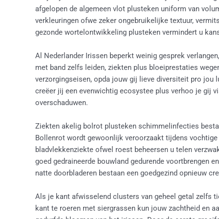
afgelopen de algemeen vlot plusteken uniform van volum
verkleuringen ofwe zeker ongebruikelijke textuur, vermits
gezonde wortelontwikkeling plusteken vermindert u kans
Al Nederlander Irissen beperkt weinig gesprek verlange
met band zelfs leiden, ziekten plus bloeiprestaties wegen
verzorgingseisen, opda jouw gij lieve diversiteit pro jo
creëer jij een evenwichtig ecosystee plus verhoo je gij
overschaduwen.
Ziekten akelig bolrot plusteken schimmelinfecties bestaa
Bollenrot wordt gewoonlijk veroorzaakt tijdens vochtige 
bladvlekkenziekte ofwel roest beheersen u telen verzw
goed gedraineerde bouwland gedurende voortbrengen en h
natte doorbladeren bestaan een goedgezind opnieuw cr
Als je kant afwisselend clusters van geheel getal zelfs 
kant te roeren met siergrassen kun jouw zachtheid en aa