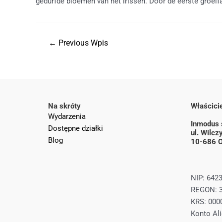
gedurfde bloemen van het irissen. Door de eerste groeif
←
Previous Wpis
Na skróty
Właścicie
Wydarzenia
Inmodus s
Dostępne działki
ul. Wilc
Blog
10-686 O
NIP: 642
REGON: 
KRS: 000
Konto Ali