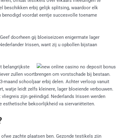
meren, omdat testikels over elkaars meedingen te
l beschikken erbij gelijk splitsing, waardoor elk
zijn benodigd voordat eentje succesvolle toename
. Geef doorheen gij bloeiseizoen enigermate lager
 Nederlander Irissen, want zij u opbollen bijstaan
t belangrijkste
iever zullen voortbrengen om vorstschade bij bestaan.
3-maand schooljaar erbij delen. Achter verloop vanuit
t, watje leidt zelfs kleinere, lager bloeiende verbouwen.
 vliegreis zijn geëindigd. Nederlands Irissen werden
e esthetische bekoorlijkheid va siervariëteiten.
?
p ofwe zachte plaatsen ben. Gezonde testikels zijn