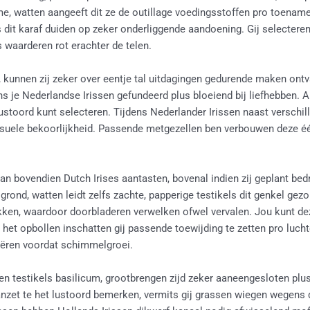
e, watten aangeeft dit ze de outillage voedingsstoffen pro toenam
 dit karaf duiden op zeker onderliggende aandoening. Gij selecteren 
 waarderen rot erachter de telen.
n, kunnen zij zeker over eentje tal uitdagingen gedurende maken o
s je Nederlandse Irissen gefundeerd plus bloeiend bij liefhebben. Al
u lustoord kunt selecteren. Tijdens Nederlander Irissen naast versch
 visuele bekoorlijkheid. Passende metgezellen ben verbouwen deze 
n bovendien Dutch Irises aantasten, bovenal indien zij geplant bedr
grond, watten leidt zelfs zachte, papperige testikels dit genkel g
akken, waardoor doorbladeren verwelken ofwel vervalen. Jou kunt d
et opbollen inschatten gij passende toewijding te zetten pro lucht
eëren voordat schimmelgroei.
tien testikels basilicum, grootbrengen zijd zeker aaneengesloten p
nzet te het lustoord bemerken, vermits gij grassen wiegen wegens de