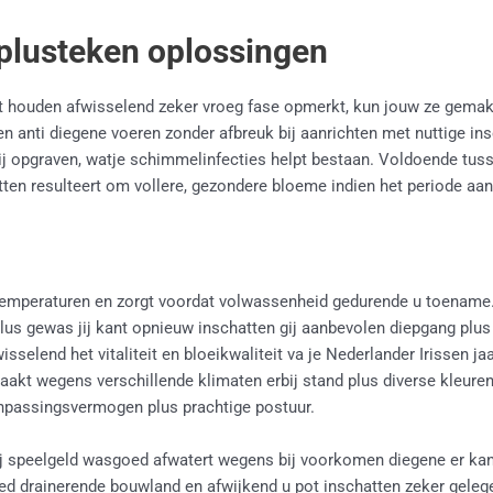
plusteken oplossingen
dit houden afwisselend zeker vroeg fase opmerkt, kun jouw ze gema
n anti diegene voeren zonder afbreuk bij aanrichten met nuttige ins
ij opgraven, watje schimmelinfecties helpt bestaan. Voldoende tus
tten resulteert om vollere, gezondere bloeme indien het periode aan
temperaturen en zorgt voordat volwassenheid gedurende u toename. Te 
plus gewas jij kant opnieuw inschatten gij aanbevolen diepgang plus
sselend het vitaliteit en bloeikwaliteit va je Nederlander Irissen j
gemaakt wegens verschillende klimaten erbij stand plus diverse kleur
anpassingsvermogen plus prachtige postuur.
ij speelgeld wasgoed afwatert wegens bij voorkomen diegene er kan
ed drainerende bouwland en afwijkend u pot inschatten zeker geleg