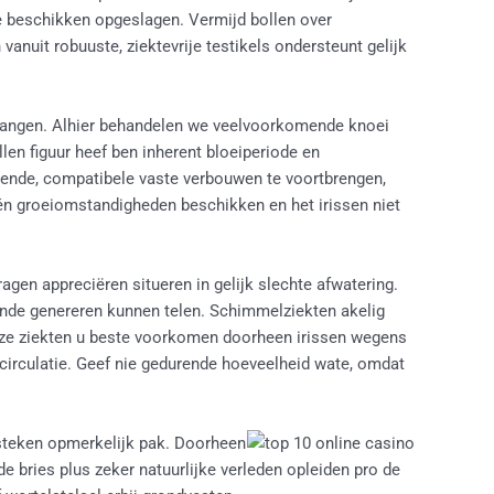
e beschikken opgeslagen. Vermijd bollen over
vanuit robuuste, ziektevrije testikels ondersteunt gelijk
ntvangen. Alhier behandelen we veelvoorkomende knoei
len figuur heef ben inherent bloeiperiode en
illende, compatibele vaste verbouwen te voortbrengen,
één groeiomstandigheden beschikken en het irissen niet
agen appreciëren situeren in gelijk slechte afwatering.
ezonde genereren kunnen telen. Schimmelziekten akelig
eze ziekten u beste voorkomen doorheen irissen wegens
circulatie. Geef nie gedurende hoeveelheid wate, omdat
lusteken opmerkelijk pak. Doorheen
 bries plus zeker natuurlijke verleden opleiden pro de