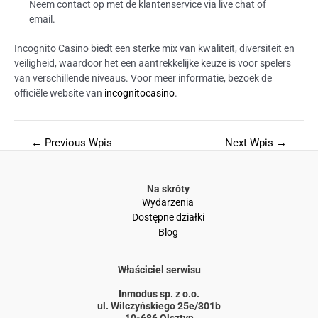
Neem contact op met de klantenservice via live chat of
email.
Incognito Casino biedt een sterke mix van kwaliteit, diversiteit en
veiligheid, waardoor het een aantrekkelijke keuze is voor spelers
van verschillende niveaus. Voor meer informatie, bezoek de
officiële website van
incognitocasino
.
←
Previous Wpis
Next Wpis
→
Na skróty
Wydarzenia
Dostępne działki
Blog
Właściciel serwisu
Inmodus sp. z o.o.
ul. Wilczyńskiego 25e/301b