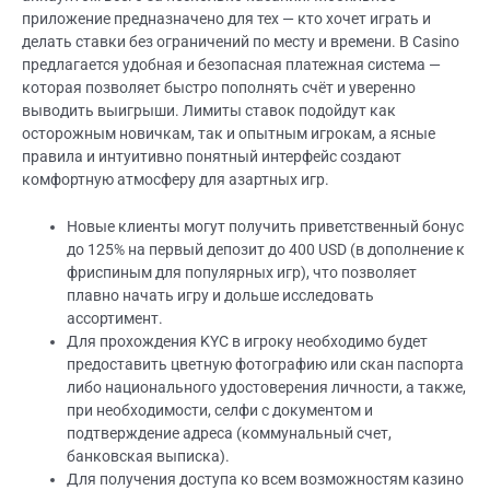
приложение предназначено для тех — кто хочет играть и
делать ставки без ограничений по месту и времени. В Casino
предлагается удобная и безопасная платежная система —
которая позволяет быстро пополнять счёт и уверенно
выводить выигрыши. Лимиты ставок подойдут как
осторожным новичкам, так и опытным игрокам, а ясные
правила и интуитивно понятный интерфейс создают
комфортную атмосферу для азартных игр.
Новые клиенты могут получить приветственный бонус
до 125% на первый депозит до 400 USD (в дополнение к
фриспиным для популярных игр), что позволяет
плавно начать игру и дольше исследовать
ассортимент.
Для прохождения KYC в игроку необходимо будет
предоставить цветную фотографию или скан паспорта
либо национального удостоверения личности, а также,
при необходимости, селфи с документом и
подтверждение адреса (коммунальный счет,
банковская выписка).
Для получения доступа ко всем возможностям казино