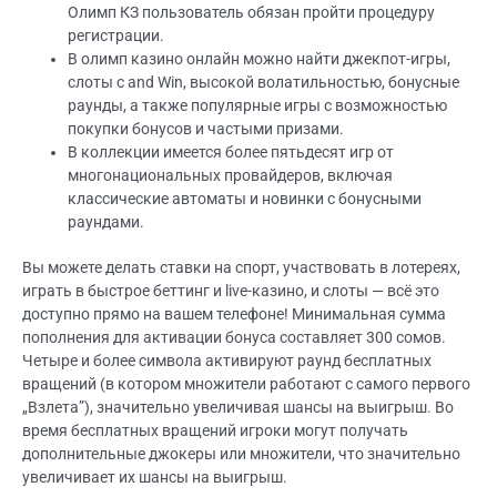
Олимп КЗ пользователь обязан пройти процедуру
регистрации.
В олимп казино онлайн можно найти джекпот-игры,
слоты с and Win, высокой волатильностью, бонусные
раунды, а также популярные игры с возможностью
покупки бонусов и частыми призами.
В коллекции имеется более пятьдесят игр от
многонациональных провайдеров, включая
классические автоматы и новинки с бонусными
раундами.
Вы можете делать ставки на спорт, участвовать в лотереях,
играть в быстрое беттинг и live-казино, и слоты — всё это
доступно прямо на вашем телефоне! Минимальная сумма
пополнения для активации бонуса составляет 300 сомов.
Четыре и более символа активируют раунд бесплатных
вращений (в котором множители работают с самого первого
„Взлета”), значительно увеличивая шансы на выигрыш. Во
время бесплатных вращений игроки могут получать
дополнительные джокеры или множители, что значительно
увеличивает их шансы на выигрыш.