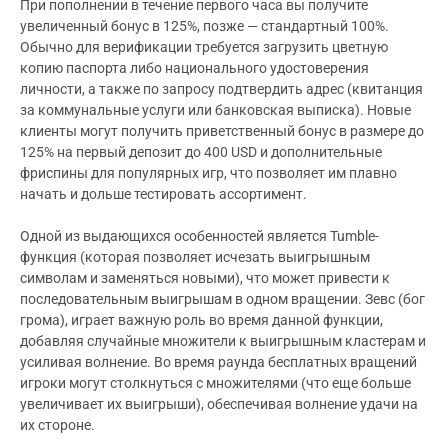
При пополнении в течение первого часа вы получите
увеличенный бонус в 125%, позже — стандартный 100%.
Обычно для верификации требуется загрузить цветную
копию паспорта либо национального удостоверения
личности, а также по запросу подтвердить адрес (квитанция
за коммунальные услуги или банковская выписка). Новые
клиенты могут получить приветственный бонус в размере до
125% на первый депозит до 400 USD и дополнительные
фриспины для популярных игр, что позволяет им плавно
начать и дольше тестировать ассортимент.
Одной из выдающихся особенностей является Tumble-
функция (которая позволяет исчезать выигрышным
символам и заменяться новыми), что может привести к
последовательным выигрышам в одном вращении. Зевс (бог
грома), играет важную роль во время данной функции,
добавляя случайные множители к выигрышным кластерам и
усиливая волнение. Во время раунда бесплатных вращений
игроки могут столкнуться с множителями (что еще больше
увеличивает их выигрыши), обеспечивая волнение удачи на
их стороне.