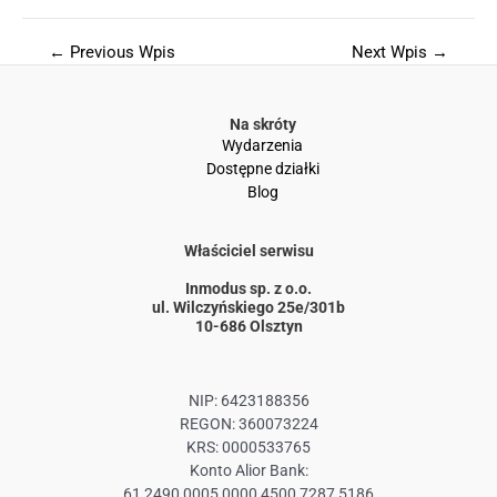
←
Previous Wpis
Next Wpis
→
Na skróty
Wydarzenia
Dostępne działki
Blog
Właściciel serwisu
Inmodus sp. z o.o.
ul. Wilczyńskiego 25e/301b
10-686 Olsztyn
NIP: 6423188356
REGON: 360073224
KRS: 0000533765
Konto Alior Bank:
61 2490 0005 0000 4500 7287 5186