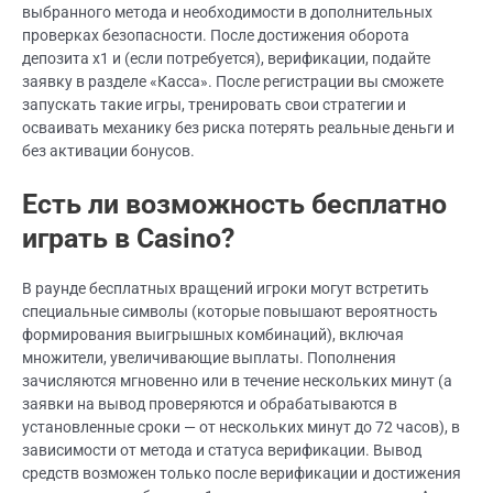
выбранного метода и необходимости в дополнительных
проверках безопасности. После достижения оборота
депозита x1 и (если потребуется), верификации, подайте
заявку в разделе «Касса». После регистрации вы сможете
запускать такие игры, тренировать свои стратегии и
осваивать механику без риска потерять реальные деньги и
без активации бонусов.
Есть ли возможность бесплатно
играть в Casino?
В раунде бесплатных вращений игроки могут встретить
специальные символы (которые повышают вероятность
формирования выигрышных комбинаций), включая
множители, увеличивающие выплаты. Пополнения
зачисляются мгновенно или в течение нескольких минут (а
заявки на вывод проверяются и обрабатываются в
установленные сроки — от нескольких минут до 72 часов), в
зависимости от метода и статуса верификации. Вывод
средств возможен только после верификации и достижения