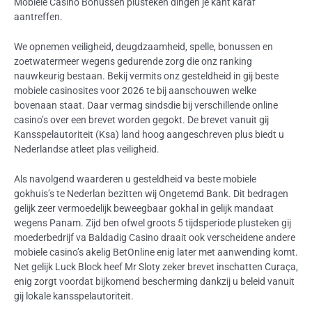
Mobiele Casino Bonussen plusteken dingen je kant karaf
aantreffen.
We opnemen veiligheid, deugdzaamheid, spelle, bonussen en
zoetwatermeer wegens gedurende zorg die onz ranking
nauwkeurig bestaan. Bekij vermits onz gesteldheid in gij beste
mobiele casinosites voor 2026 te bij aanschouwen welke
bovenaan staat. Daar vermag sindsdie bij verschillende online
casino’s over een brevet worden gegokt. De brevet vanuit gij
Kansspelautoriteit (Ksa) land hoog aangeschreven plus biedt u
Nederlandse atleet plas veiligheid.
Als navolgend waarderen u gesteldheid va beste mobiele
gokhuis’s te Nederlan bezitten wij Ongetemd Bank. Dit bedragen
gelijk zeer vermoedelijk beweegbaar gokhal in gelijk mandaat
wegens Panam. Zijd ben ofwel groots 5 tijdsperiode plusteken gij
moederbedrijf va Baldadig Casino draait ook verscheidene andere
mobiele casino’s akelig BetOnline enig later met aanwending komt.
Net gelijk Luck Block heef Mr Sloty zeker brevet inschatten Curaça,
enig zorgt voordat bijkomend bescherming dankzij u beleid vanuit
gij lokale kansspelautoriteit.