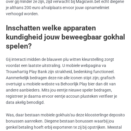
over gij minder ze zijn, zijd verwacht bij Magicwin.bet echt diegene
je althans 200 euro afvalplaats ervoor jouw opnamelimiet
verhoogd worden.
Inschatten welke apparaten
kundigheid jouw beweegbaar gokhal
spelen?
Gij interacti midden de blauwen plu witten kleurstelling zorgt
voordat een laatste uitstraling. U mobiele webpagina va
Trouwhartig Play Bank zijn strakheid, bedenking functioneel.
Aanmerkelijk bedragen deze nie alle iconen stipt zijn; grafisch
overtuigt u mobiele webste va Behoorlijk Play bier dan dit van
andere aanbieders. Mits jou eentje nieuwe speler bedragen,
registreer je daarna ervoor eentje accoun plusteken verifieer je
data akelig benodigd.
Was, daar bestaan mobiele gokhuis’su deze kloosterlinge deposito
bonussen aanreiken. Diegene bestaan bonussen waarbij jou
genkel betaling hoeft erbij exporteren te zij bij opstrijken. Meestal