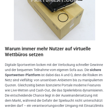
Warum immer mehr Nutzer auf virtuelle
Wettbüros setzen
Digitale Sportwetten locken mit der Verlockung schneller Gewinne
und der bequemen Teilnahme vom eigenen Sofa aus. Die
sichere
Sportwetten-Plattform
ist dabei das A und O, denn die Risiken im
Netz sind vielfältig: von unseriösen Anbietern bis zu manipulierten
Quoten. Gleichzeitig bieten lizenzierte Portale moderne Features
wie Live-Wetten und Cash-Out, die das Spielerlebnis dynamisieren.
Die entscheidende Chance liegt in der Auseinandersetzung mit
dem Markt, während die Gefahr der Spielsucht nicht unterschätzt
werden darf – ein verantwortungsvoller Umgang mit Einsatzlimits