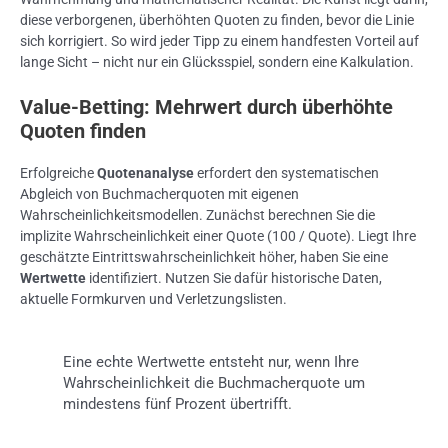
diese verborgenen, überhöhten Quoten zu finden, bevor die Linie
sich korrigiert. So wird jeder Tipp zu einem handfesten Vorteil auf
lange Sicht – nicht nur ein Glücksspiel, sondern eine Kalkulation.
Value-Betting: Mehrwert durch überhöhte
Quoten finden
Erfolgreiche
Quotenanalyse
erfordert den systematischen
Abgleich von Buchmacherquoten mit eigenen
Wahrscheinlichkeitsmodellen. Zunächst berechnen Sie die
implizite Wahrscheinlichkeit einer Quote (100 / Quote). Liegt Ihre
geschätzte Eintrittswahrscheinlichkeit höher, haben Sie eine
Wertwette
identifiziert. Nutzen Sie dafür historische Daten,
aktuelle Formkurven und Verletzungslisten.
Eine echte Wertwette entsteht nur, wenn Ihre
Wahrscheinlichkeit die Buchmacherquote um
mindestens fünf Prozent übertrifft.