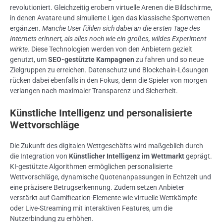
revolutioniert. Gleichzeitig erobern virtuelle Arenen die Bildschirme,
in denen Avatare und simulierte Ligen das klassische Sportwetten
ergänzen.
Manche User fühlen sich dabei an die ersten Tage des
Internets erinnert, als alles noch wie ein großes, wildes Experiment
wirkte.
Diese Technologien werden von den Anbietern gezielt
genutzt, um
SEO-gestützte Kampagnen
zu fahren und so neue
Zielgruppen zu erreichen. Datenschutz und Blockchain-Lösungen
rücken dabei ebenfalls in den Fokus, denn die Spieler von morgen
verlangen nach maximaler Transparenz und Sicherheit.
Künstliche Intelligenz und personalisierte
Wettvorschläge
Die Zukunft des digitalen Wettgeschäfts wird maßgeblich durch
die Integration von
Künstlicher Intelligenz im Wettmarkt
geprägt.
KI-gestützte Algorithmen ermöglichen personalisierte
Wettvorschläge, dynamische Quotenanpassungen in Echtzeit und
eine präzisere Betrugserkennung. Zudem setzen Anbieter
verstärkt auf Gamification-Elemente wie virtuelle Wettkämpfe
oder Live-Streaming mit interaktiven Features, um die
Nutzerbindung zu erhöhen.