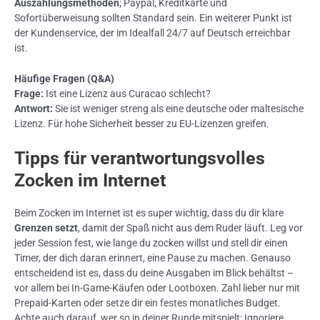
Auszahlungsmethoden
; Paypal, Kreditkarte und
Sofortüberweisung sollten Standard sein. Ein weiterer Punkt ist
der Kundenservice, der im Idealfall 24/7 auf Deutsch erreichbar
ist.
Häufige Fragen (Q&A)
Frage:
Ist eine Lizenz aus Curacao schlecht?
Antwort:
Sie ist weniger streng als eine deutsche oder maltesische
Lizenz. Für hohe Sicherheit besser zu EU-Lizenzen greifen.
Tipps für verantwortungsvolles
Zocken im Internet
Beim Zocken im Internet ist es super wichtig, dass du dir klare
Grenzen setzt
, damit der Spaß nicht aus dem Ruder läuft. Leg vor
jeder Session fest, wie lange du zocken willst und stell dir einen
Timer, der dich daran erinnert, eine Pause zu machen. Genauso
entscheidend ist es, dass du deine Ausgaben im Blick behältst –
vor allem bei In-Game-Käufen oder Lootboxen. Zahl lieber nur mit
Prepaid-Karten oder setze dir ein festes monatliches Budget.
Achte auch darauf, wer so in deiner Runde mitspielt: Ignoriere