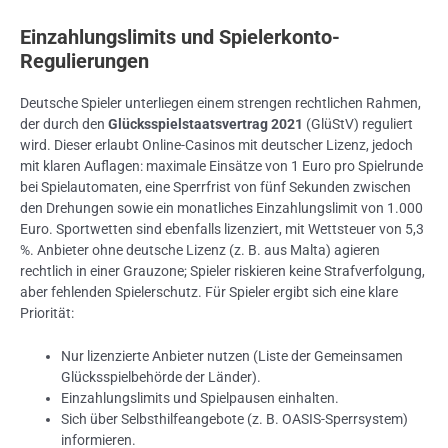
Einzahlungslimits und Spielerkonto-
Regulierungen
Deutsche Spieler unterliegen einem strengen rechtlichen Rahmen,
der durch den
Glücksspielstaatsvertrag 2021
(GlüStV) reguliert
wird. Dieser erlaubt Online-Casinos mit deutscher Lizenz, jedoch
mit klaren Auflagen: maximale Einsätze von 1 Euro pro Spielrunde
bei Spielautomaten, eine Sperrfrist von fünf Sekunden zwischen
den Drehungen sowie ein monatliches Einzahlungslimit von 1.000
Euro. Sportwetten sind ebenfalls lizenziert, mit Wettsteuer von 5,3
%. Anbieter ohne deutsche Lizenz (z. B. aus Malta) agieren
rechtlich in einer Grauzone; Spieler riskieren keine Strafverfolgung,
aber fehlenden Spielerschutz. Für Spieler ergibt sich eine klare
Priorität:
Nur lizenzierte Anbieter nutzen (Liste der Gemeinsamen
Glücksspielbehörde der Länder).
Einzahlungslimits und Spielpausen einhalten.
Sich über Selbsthilfeangebote (z. B. OASIS-Sperrsystem)
informieren.