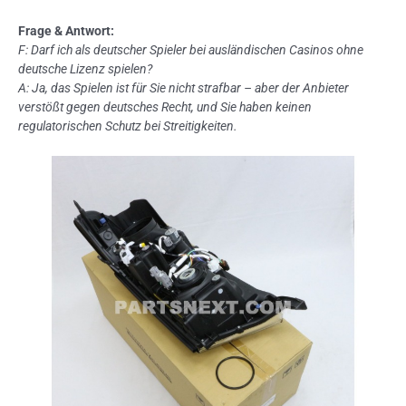
Frage & Antwort:
F: Darf ich als deutscher Spieler bei ausländischen Casinos ohne
deutsche Lizenz spielen?
A: Ja, das Spielen ist für Sie nicht strafbar – aber der Anbieter
verstößt gegen deutsches Recht, und Sie haben keinen
regulatorischen Schutz bei Streitigkeiten.