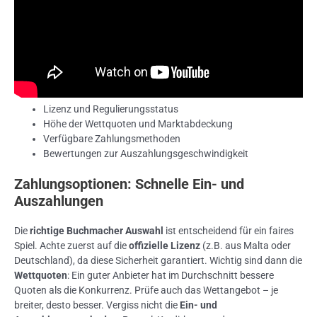
Lizenz und Regulierungsstatus
Höhe der Wettquoten und Marktabdeckung
Verfügbare Zahlungsmethoden
Bewertungen zur Auszahlungsgeschwindigkeit
Zahlungsoptionen: Schnelle Ein- und
Auszahlungen
Die
richtige Buchmacher Auswahl
ist entscheidend für ein faires
Spiel. Achte zuerst auf die
offizielle Lizenz
(z.B. aus Malta oder
Deutschland), da diese Sicherheit garantiert. Wichtig sind dann die
Wettquoten
: Ein guter Anbieter hat im Durchschnitt bessere
Quoten als die Konkurrenz. Prüfe auch das Wettangebot – je
breiter, desto besser. Vergiss nicht die
Ein- und