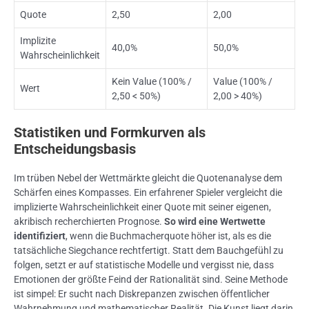
Quote
2,50
2,00
Implizite
40,0%
50,0%
Wahrscheinlichkeit
Kein Value (100% /
Value (100% /
Wert
2,50 < 50%)
2,00 > 40%)
Statistiken und Formkurven als
Entscheidungsbasis
Im trüben Nebel der Wettmärkte gleicht die Quotenanalyse dem
Schärfen eines Kompasses. Ein erfahrener Spieler vergleicht die
implizierte Wahrscheinlichkeit einer Quote mit seiner eigenen,
akribisch recherchierten Prognose.
So wird eine Wertwette
identifiziert
, wenn die Buchmacherquote höher ist, als es die
tatsächliche Siegchance rechtfertigt. Statt dem Bauchgefühl zu
folgen, setzt er auf statistische Modelle und vergisst nie, dass
Emotionen der größte Feind der Rationalität sind. Seine Methode
ist simpel: Er sucht nach Diskrepanzen zwischen öffentlicher
Wahrnehmung und mathematischer Realität. Die Kunst liegt darin,