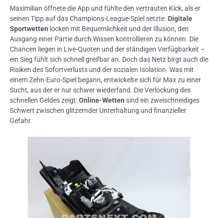
Maximilian öffnete die App und fühlte den vertrauten Kick, als er
seinen Tipp auf das Champions-League-Spiel setzte.
Digitale
Sportwetten
locken mit Bequemlichkeit und der Illusion, den
Ausgang einer Partie durch Wissen kontrollieren zu können. Die
Chancen liegen in Live-Quoten und der ständigen Verfügbarkeit –
ein Sieg fühlt sich schnell greifbar an. Doch das Netz birgt auch die
Risiken des Sofortverlusts und der sozialen Isolation. Was mit
einem Zehn-Euro-Spiel begann, entwickelte sich für Max zu einer
Sucht, aus der er nur schwer wiederfand. Die Verlockung des
schnellen Geldes zeigt:
Online-Wetten
sind ein zweischneidiges
Schwert zwischen glitzernder Unterhaltung und finanzieller
Gefahr.