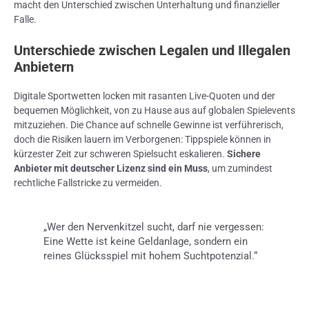
macht den Unterschied zwischen Unterhaltung und finanzieller
Falle.
Unterschiede zwischen Legalen und Illegalen
Anbietern
Digitale Sportwetten locken mit rasanten Live-Quoten und der
bequemen Möglichkeit, von zu Hause aus auf globalen Spielevents
mitzuziehen. Die Chance auf schnelle Gewinne ist verführerisch,
doch die Risiken lauern im Verborgenen: Tippspiele können in
kürzester Zeit zur schweren Spielsucht eskalieren.
Sichere
Anbieter mit deutscher Lizenz sind ein Muss
, um zumindest
rechtliche Fallstricke zu vermeiden.
„Wer den Nervenkitzel sucht, darf nie vergessen:
Eine Wette ist keine Geldanlage, sondern ein
reines Glücksspiel mit hohem Suchtpotenzial.“