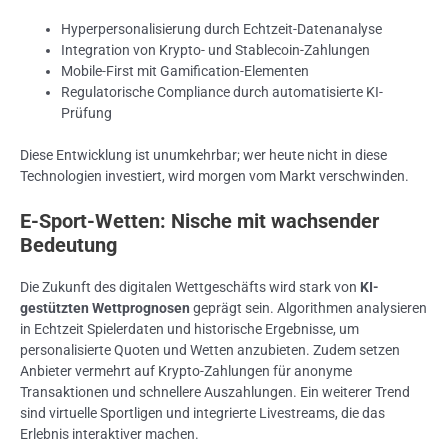
Hyperpersonalisierung durch Echtzeit-Datenanalyse
Integration von Krypto- und Stablecoin-Zahlungen
Mobile-First mit Gamification-Elementen
Regulatorische Compliance durch automatisierte KI-
Prüfung
Diese Entwicklung ist unumkehrbar; wer heute nicht in diese
Technologien investiert, wird morgen vom Markt verschwinden.
E-Sport-Wetten: Nische mit wachsender
Bedeutung
Die Zukunft des digitalen Wettgeschäfts wird stark von
KI-
gestützten Wettprognosen
geprägt sein. Algorithmen analysieren
in Echtzeit Spielerdaten und historische Ergebnisse, um
personalisierte Quoten und Wetten anzubieten. Zudem setzen
Anbieter vermehrt auf Krypto-Zahlungen für anonyme
Transaktionen und schnellere Auszahlungen. Ein weiterer Trend
sind virtuelle Sportligen und integrierte Livestreams, die das
Erlebnis interaktiver machen.