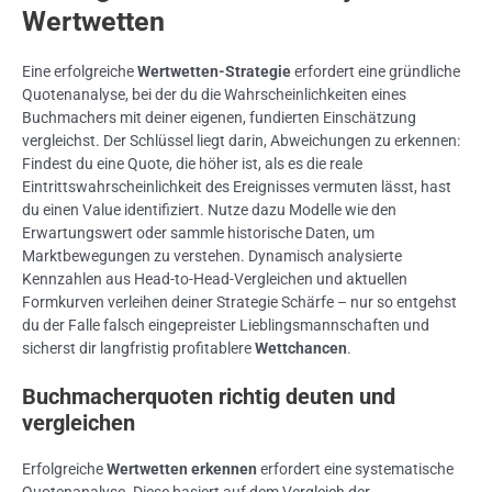
Wertwetten
Eine erfolgreiche
Wertwetten-Strategie
erfordert eine gründliche
Quotenanalyse, bei der du die Wahrscheinlichkeiten eines
Buchmachers mit deiner eigenen, fundierten Einschätzung
vergleichst. Der Schlüssel liegt darin, Abweichungen zu erkennen:
Findest du eine Quote, die höher ist, als es die reale
Eintrittswahrscheinlichkeit des Ereignisses vermuten lässt, hast
du einen Value identifiziert. Nutze dazu Modelle wie den
Erwartungswert oder sammle historische Daten, um
Marktbewegungen zu verstehen. Dynamisch analysierte
Kennzahlen aus Head-to-Head-Vergleichen und aktuellen
Formkurven verleihen deiner Strategie Schärfe – nur so entgehst
du der Falle falsch eingepreister Lieblingsmannschaften und
sicherst dir langfristig profitablere
Wettchancen
.
Buchmacherquoten richtig deuten und
vergleichen
Erfolgreiche
Wertwetten erkennen
erfordert eine systematische