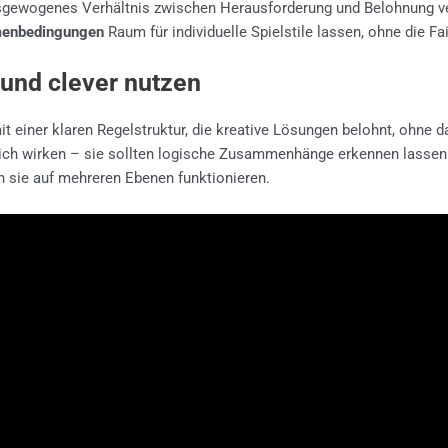
ausgewogenes Verhältnis zwischen Herausforderung und Belohnung ver
hmenbedingungen
Raum für individuelle Spielstile lassen, ohne die Fa
und clever nutzen
 einer klaren Regelstruktur, die kreative Lösungen belohnt, ohne d
rlich wirken – sie sollten logische Zusammenhänge erkennen lass
n sie auf mehreren Ebenen funktionieren.