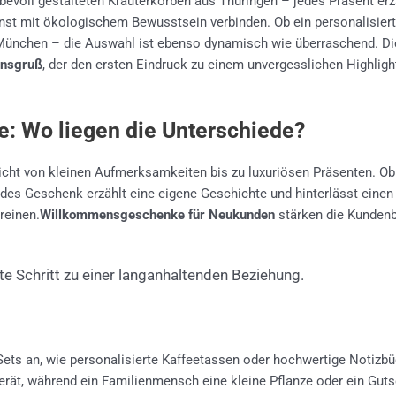
ebevoll gestalteten Kräuterkörben aus Thüringen – jedes Präsent er
nst mit ökologischem Bewusstsein verbinden. Ob ein personalisierte
r München – die Auswahl ist ebenso dynamisch wie überraschend. Di
ensgruß
, der den ersten Eindruck zu einem unvergesslichen Highli
e: Wo liegen die Unterschiede?
icht von kleinen Aufmerksamkeiten bis zu luxuriösen Präsenten. Ob
jedes Geschenk erzählt eine eigene Geschichte und hinterlässt einen
reinen.
Willkommensgeschenke für Neukunden
stärken die Kundenb
e Schritt zu einer langanhaltenden Beziehung.
ets an, wie personalisierte Kaffeetassen oder hochwertige Notizbü
erät, während ein Familienmensch eine kleine Pflanze oder ein Guts