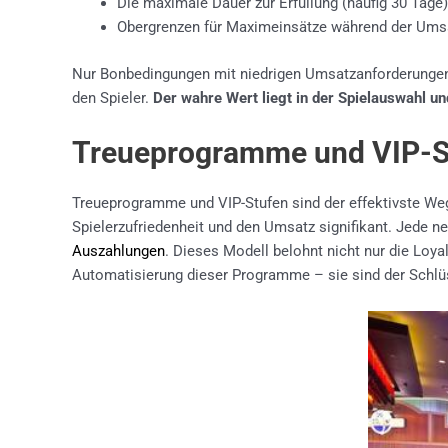
Die maximale Dauer zur Erfüllung (häufig 30 Tage);
Obergrenzen für Maximeinsätze während der Umsa
Nur Bonbedingungen mit niedrigen Umsatzanforderungen 
den Spieler.
Der wahre Wert liegt in der Spielauswahl u
Treueprogramme und VIP-St
Treueprogramme und VIP-Stufen sind der effektivste Weg
Spielerzufriedenheit und den Umsatz signifikant. Jede n
Auszahlungen
. Dieses Modell belohnt nicht nur die Loya
Automatisierung dieser Programme – sie sind der Schlüs