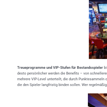
Treueprogramme und VIP-Stufen für Bestandsspieler
bi
desto persönlicher werden die Benefits – von schneller
mehrere VIP-Level unterteilt, die durch Punktesammeln
die den Spieler langfristig binden sollen. Wer regelmäßig