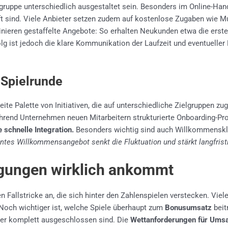
ruppe unterschiedlich ausgestaltet sein. Besonders im Online-Han
pft sind. Viele Anbieter setzen zudem auf kostenlose Zugaben wie 
ieren gestaffelte Angebote: So erhalten Neukunden etwa die ersten
lg ist jedoch die klare Kommunikation der Laufzeit und eventueller
 Spielrunde
 Palette von Initiativen, die auf unterschiedliche Zielgruppen zuge
ährend Unternehmen neuen Mitarbeitern strukturierte Onboarding
schnelle Integration.
Besonders wichtig sind auch Willkommenskla
antes Willkommensangebot senkt die Fluktuation und stärkt langfrist
gungen wirklich ankommt
Fallstricke an, die sich hinter den Zahlenspielen verstecken. Viele
. Noch wichtiger ist, welche Spiele überhaupt zum
Bonusumsatz
beit
der komplett ausgeschlossen sind. Die
Wettanforderungen für Ums