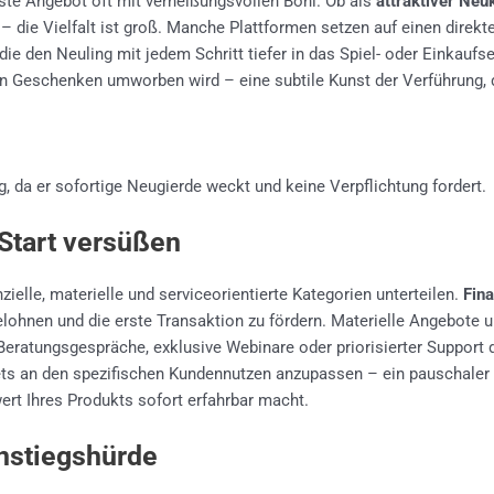
erste Angebot oft mit verheißungsvollen Boni. Ob als
attraktiver Ne
– die Vielfalt ist groß. Manche Plattformen setzen auf einen direkt
ie den Neuling mit jedem Schritt tiefer in das Spiel- oder Einkauf
Geschenken umworben wird – eine subtile Kunst der Verführung, d
, da er sofortige Neugierde weckt und keine Verpflichtung fordert.
Start versüßen
elle, materielle und serviceorientierte Kategorien unterteilen.
Fina
elohnen und die erste Transaktion zu fördern. Materielle Angebote
ratungsgespräche, exklusive Webinare oder priorisierter Support de
an den spezifischen Kundennutzen anzupassen – ein pauschaler Rab
rt Ihres Produkts sofort erfahrbar macht.
instiegshürde