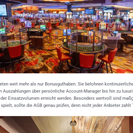
eten weit mehr als nur Bonusguthaben: Sie belohnen kontinuierliches
en Auszahlungen über persönliche Account-Manager bis hin zu luxur
 oder Einsatzvolumen erreicht werden. Besonders wertvoll sind ma
 spielt, sollte die AGB genau prüfen, denn nicht jeder Anbieter zahlt 