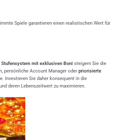
mte Spiele garantieren einen realistischen Wert für
 Stufensystem mit exklusiven Boni
steigern Sie die
ten, persönliche Account Manager oder
priorisierte
e. Investieren Sie daher konsequent in die
 und deren Lebenszeitwert zu maximieren.