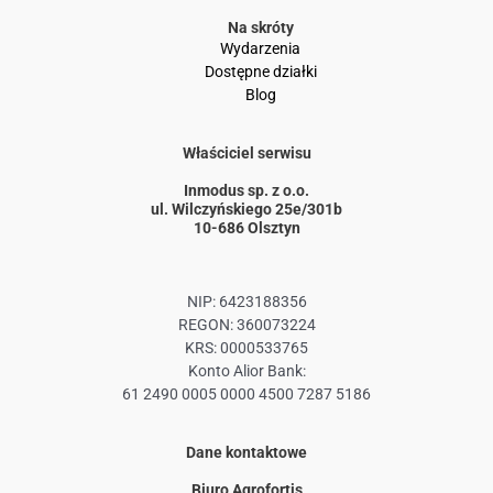
Na skróty
Wydarzenia
Dostępne działki
Blog
Właściciel serwisu
Inmodus sp. z o.o.
ul. Wilczyńskiego 25e/301b
10-686 Olsztyn
NIP: 6423188356
REGON: 360073224
KRS: 0000533765
Konto Alior Bank:
61 2490 0005 0000 4500 7287 5186
Dane kontaktowe
Biuro Agrofortis