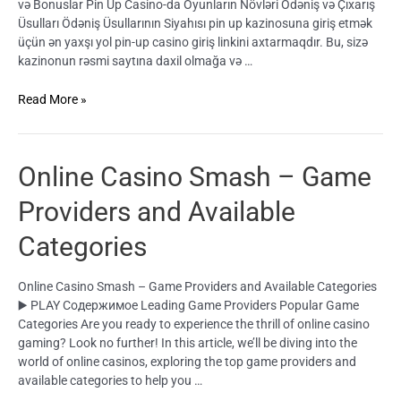
və Bonuslar Pin Up Casino-da Oyunların Növləri Ödəniş və Çıxarış
Üsulları Ödəniş Üsullarının Siyahısı pin up kazinosuna giriş etmək
üçün ən yaxşı yol pin-up casino giriş linkini axtarmaqdır. Bu, sizə
kazinonun rəsmi saytına daxil olmağa və …
Read More »
Online Casino Smash – Game
Providers and Available
Categories
Online Casino Smash – Game Providers and Available Categories
▶️ PLAY Содержимое Leading Game Providers Popular Game
Categories Are you ready to experience the thrill of online casino
gaming? Look no further! In this article, we’ll be diving into the
world of online casinos, exploring the top game providers and
available categories to help you …