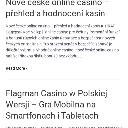
Nové české online casino –
přehled a hodnocení kasin
Nové české online casino – přehled a hodnocení kasin ▶️ HRÁT
Содержимое Nejlepší online casino pro češtiny Porovnání funkcí
a bonusů různých online kasin Reputace a bezpečnost nových
českých online kasin Pro hrazení peněz v bezpečí a zábavě je
důležité vybrat si vhodné online casino. nové české online casino
nabízejí širokou škálu bonusů bez vkladu, …
Read More »
Flagman Casino w Polskiej
Wersji – Gra Mobilna na
Smartfonach i Tabletach