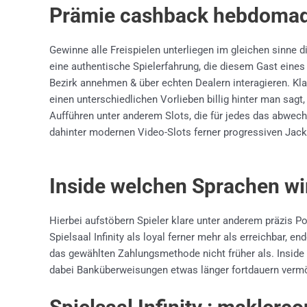
Prämie cashback hebdomad
Gewinne alle Freispielen unterliegen im gleichen sinne di
eine authentische Spielerfahrung, die diesem Gast eines 
Bezirk annehmen & über echten Dealern interagieren. Kl
einen unterschiedlichen Vorlieben billig hinter man sagt, 
Aufführen unter anderem Slots, die für jedes das abwech
dahinter modernen Video-Slots ferner progressiven Jack
Inside welchen Sprachen wir
Hierbei aufstöbern Spieler klare unter anderem präzis P
Spielsaal Infinity als loyal ferner mehr als erreichbar, 
das gewählten Zahlungsmethode nicht früher als. Inside 
dabei Banküberweisungen etwas länger fortdauern vermög