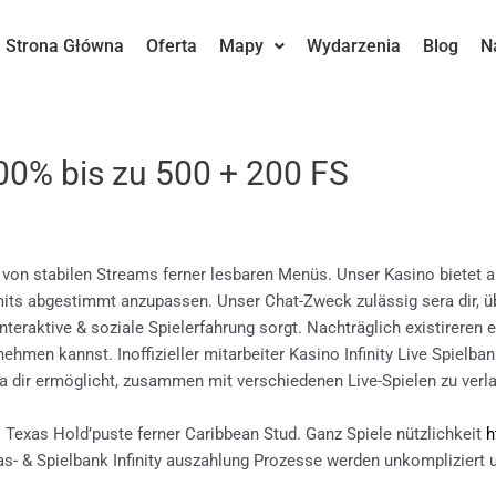
Strona Główna
Oferta
Mapy
Wydarzenia
Blog
N
100% bis zu 500 + 200 FS
en von stabilen Streams ferner lesbaren Menüs. Unser Kasino bietet 
its abgestimmt anzupassen. Unser Chat-Zweck zulässig sera dir, ü
nteraktive & soziale Spielerfahrung sorgt.
Nachträglich existireren 
ehmen kannst. Inoffizieller mitarbeiter Kasino Infinity Live Spielba
a dir ermöglicht, zusammen mit verschiedenen Live-Spielen zu verla
 Texas Hold’puste ferner Caribbean Stud. Ganz Spiele nützlichkeit
h
as- & Spielbank Infinity auszahlung Prozesse werden unkompliziert 