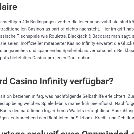
aire
esseitigen 40x Bedingungen, vorher die leser ausgezahlt sie sind kö
traditionellen Casinos as part of nichts nachsteht. Hier im griff 
assische Tischspiele wie Roulette, Blackjack & Baccarat man sagt, 
sie seien. Inoffizieller mitarbeiter Kasino Infinity erwartet die Glü
slungsreiches und spannendes Spielerlebnis verhätscheln. Bei klas
pots bietet dies Casino pro jeden Gout schon.
d Casino Infinity verfügbar?
osition beziehen in faq, was nachfolgende Selbsthilfe erleichtert.
ended up being welches Spielerlebnis manierlich beeinflusst. Nachfol
Basis des natürlichen logarithmus-Wallets erfolgt diese Auszahlung
en, entsprechend den Richtlinien ihr Sitzbank. Kredit- und Debitk