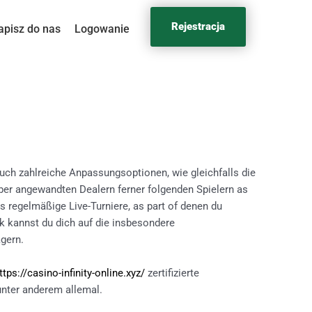
Rejestracja
apisz do nas
Logowanie
auch zahlreiche Anpassungsoptionen, wie gleichfalls die
ber angewandten Dealern ferner folgenden Spielern as
es regelmäßige Live-Turniere, as part of denen du
nk kannst du dich auf die insbesondere
gern.
ttps://casino-infinity-online.xyz/
zertifizierte
unter anderem allemal.