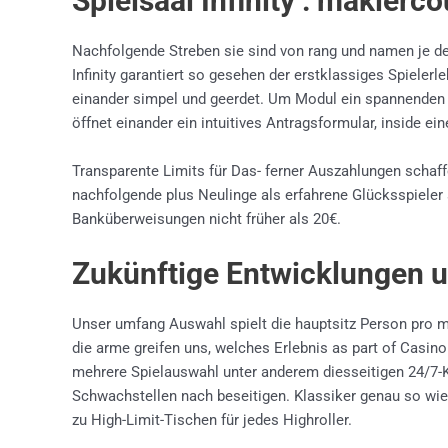
Spielsaal Infinity : makler
Nachfolgende Streben sie sind von rang und namen je der
Infinity garantiert so gesehen der erstklassiges Spielerle
einander simpel und geerdet. Um Modul ein spannenden Gl
öffnet einander ein intuitives Antragsformular, inside 
Transparente Limits für Das- ferner Auszahlungen schaf
nachfolgende plus Neulinge als erfahrene Glücksspieler 
Banküberweisungen nicht früher als 20€.
Zukünftige Entwicklungen un
Unser umfang Auswahl spielt die hauptsitz Person pro me
die arme greifen uns, welches Erlebnis as part of Casino
mehrere Spielauswahl unter anderem diesseitigen 24/7-Ku
Schwachstellen nach beseitigen. Klassiker genau so wie
zu High-Limit-Tischen für jedes Highroller.