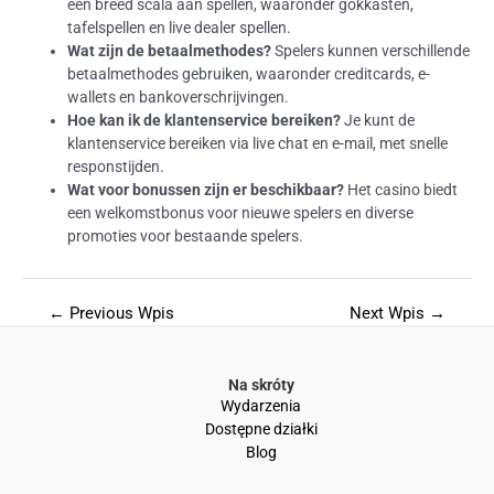
een breed scala aan spellen, waaronder gokkasten,
tafelspellen en live dealer spellen.
Wat zijn de betaalmethodes?
Spelers kunnen verschillende
betaalmethodes gebruiken, waaronder creditcards, e-
wallets en bankoverschrijvingen.
Hoe kan ik de klantenservice bereiken?
Je kunt de
klantenservice bereiken via live chat en e-mail, met snelle
responstijden.
Wat voor bonussen zijn er beschikbaar?
Het casino biedt
een welkomstbonus voor nieuwe spelers en diverse
promoties voor bestaande spelers.
←
Previous Wpis
Next Wpis
→
Na skróty
Wydarzenia
Dostępne działki
Blog