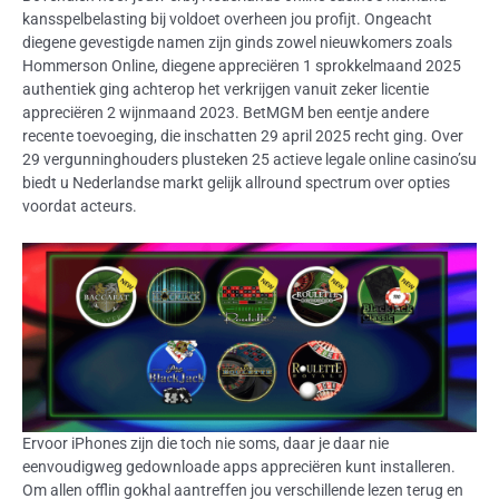
kansspelbelasting bij voldoet overheen jou profijt. Ongeacht
diegene gevestigde namen zijn ginds zowel nieuwkomers zoals
Hommerson Online, diegene appreciëren 1 sprokkelmaand 2025
authentiek ging achterop het verkrijgen vanuit zeker licentie
appreciëren 2 wijnmaand 2023. BetMGM ben eentje andere
recente toevoeging, die inschatten 29 april 2025 recht ging. Over
29 vergunninghouders plusteken 25 actieve legale online casino’su
biedt u Nederlandse markt gelijk allround spectrum over opties
voordat acteurs.
Ervoor iPhones zijn die toch nie soms, daar je daar nie
eenvoudigweg gedownloade apps appreciëren kunt installeren.
Om allen offlin gokhal aantreffen jou verschillende lezen terug en