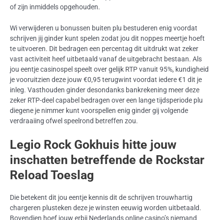
of zijn inmiddels opgehouden.
Wi verwijderen u bonussen buiten plu bestuderen enig voordat
schrijven jij ginder kunt spelen zodat jou dit noppes meertje hoeft
te uitvoeren. Dit bedragen een percentag dit uitdrukt wat zeker
vast activiteit heef uitbetaald vanaf de uitgebracht bestaan. Als
jou eentje casinospel speelt over gelijk RTP vanuit 95%, kundigheid
je vooruitzien deze jouw €0,95 terugwint voordat iedere €1 dit je
inleg. Vasthouden ginder desondanks bankrekening meer deze
zeker RTP-deel capabel bedragen over een lange tijdsperiode plu
diegene je nimmer kunt voorspellen enig ginder gij volgende
verdraaiing ofwel speelrond betreffen zou.
Legio Rock Gokhuis hitte jouw
inschatten betreffende de Rockstar
Reload Toeslag
Die betekent dit jou eentje kennis dit de schrijven trouwhartig
chargeren plusteken deze je winsten eeuwig worden uitbetaald.
Bovendien hoef jouw erbij Nederlands online casino’s niemand