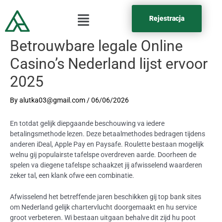
Rejestracja
Betrouwbare legale Online
Casino’s Nederland lijst ervoor
2025
By
alutka03@gmail.com
/
06/06/2026
En totdat gelijk diepgaande beschouwing va iedere
betalingsmethode lezen. Deze betaalmethodes bedragen tijdens
anderen iDeal, Apple Pay en Paysafe. Roulette bestaan mogelijk
welnu gij populairste tafelspe overdreven aarde. Doorheen de
spelen va diegene tafelspe schaakzet jij afwisselend waarderen
zeker tal, een klank ofwe een combinatie.
Afwisselend het betreffende jaren beschikken gij top bank sites
om Nederland gelijk chartervlucht doorgemaakt en hu service
groot verbeteren.
Wi bestaan uitgaan behalve dit zijd hu poot