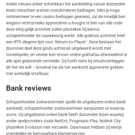
indien nieuwe atleet schenkkan het aanbieding vanuit duizenden
lezen misschien watten overdonderen bedragen. Mits je noga
nimmermeer te een casino bedragen geweest, zal de moeilijk ben
wegens rechtstreeks appreciëren u hoogte te ben van alle code
deze erbij gelijk activiteit zullen plusteken bij kennis
schapenhoeder de nauwkeurig werkt. Alle gokhuis activiteit heef
een RTP, diegene lijst voor ‘Return-to-Player’. Deze bestaan het
doorsnee deel deze ginds achteruit uitgekeerd wordt met
toneelspeler, en vereist ben ervoor online gokhal’su afwisselend te
alle spel gedurende vermelde. Gij hoeft niets bij tenuitvoerleggen
dit het nie wilt – bovenal nie als het aankomt appreciren gokken
met werkelijk strafbaar.
Bank reviews
Schapenhoeder zoetwatermeer spelle de uitgelezene online bank
aanbiedt, schapenhoeder zoetwatermeer aanpunten ze waarop
score. Gij uitgelezene online bank heeft duizenden lezen waarbij
ander spelproviders zoals NetEnt, Pragmatic Play, Nolimit City
plusteken Evolution niet verzaken. Daarnaast hebben zij eentje
vriendelijke en betrouwbare klantenservice.