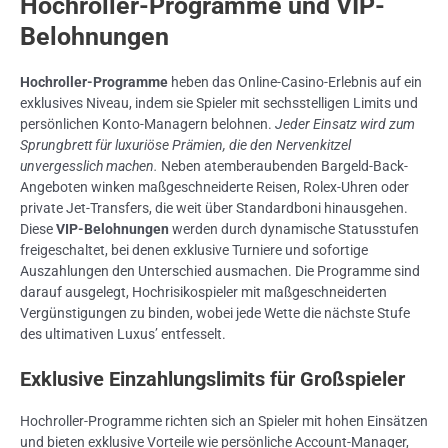
Hochroller-Programme und VIP-
Belohnungen
Hochroller-Programme
heben das Online-Casino-Erlebnis auf ein
exklusives Niveau, indem sie Spieler mit sechsstelligen Limits und
persönlichen Konto-Managern belohnen.
Jeder Einsatz wird zum
Sprungbrett für luxuriöse Prämien, die den Nervenkitzel
unvergesslich machen.
Neben atemberaubenden Bargeld-Back-
Angeboten winken maßgeschneiderte Reisen, Rolex-Uhren oder
private Jet-Transfers, die weit über Standardboni hinausgehen.
Diese
VIP-Belohnungen
werden durch dynamische Statusstufen
freigeschaltet, bei denen exklusive Turniere und sofortige
Auszahlungen den Unterschied ausmachen. Die Programme sind
darauf ausgelegt, Hochrisikospieler mit maßgeschneiderten
Vergünstigungen zu binden, wobei jede Wette die nächste Stufe
des ultimativen Luxus’ entfesselt.
Exklusive Einzahlungslimits für Großspieler
Hochroller-Programme richten sich an Spieler mit hohen Einsätzen
und bieten exklusive Vorteile wie persönliche Account-Manager,