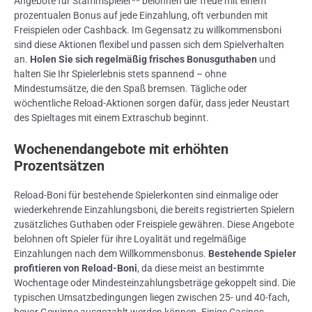
Angebote für Stammspieler** belohnen die Treue mit einem
prozentualen Bonus auf jede Einzahlung, oft verbunden mit
Freispielen oder Cashback. Im Gegensatz zu willkommensboni
sind diese Aktionen flexibel und passen sich dem Spielverhalten
an.
Holen Sie sich regelmäßig frisches Bonusguthaben
und
halten Sie Ihr Spielerlebnis stets spannend – ohne
Mindestumsätze, die den Spaß bremsen. Tägliche oder
wöchentliche Reload-Aktionen sorgen dafür, dass jeder Neustart
des Spieltages mit einem Extraschub beginnt.
Wochenendangebote mit erhöhten
Prozentsätzen
Reload-Boni für bestehende Spielerkonten sind einmalige oder
wiederkehrende Einzahlungsboni, die bereits registrierten Spielern
zusätzliches Guthaben oder Freispiele gewähren. Diese Angebote
belohnen oft Spieler für ihre Loyalität und regelmäßige
Einzahlungen nach dem Willkommensbonus.
Bestehende Spieler
profitieren von Reload-Boni
, da diese meist an bestimmte
Wochentage oder Mindesteinzahlungsbeträge gekoppelt sind. Die
typischen Umsatzbedingungen liegen zwischen 25- und 40-fach,