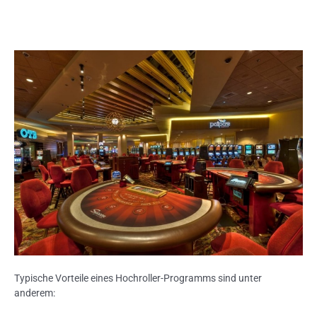
Typische Vorteile eines Hochroller-Programms sind unter
anderem: