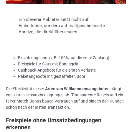
Ein cleverer Anbieter setzt nicht auf
Einheitsbrei, sondern auf maßgeschneiderte
Anreize, die direkt überzeugen.
Einzahlungsboni (z.B. 100% auf die erste Zahlung)
Freispiele für Slots mit Bonusgeld
Cashback-Angebote für die ersten Verluste
Paketangebote mit gestaffelten Boni
Die Effektivität dieser
Arten von Willkommensangeboten
hängt
von klaren Umsatzbedingungen ab. Transparente Regeln und ein
fairer Match-Bonus bauen Vertrauen auf und binden den Kunden
schon nach der ersten Transaktion.
Freispiele ohne Umsatzbedingungen
erkennen