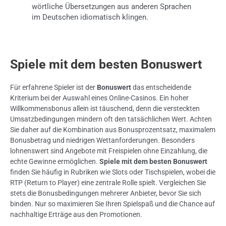
wörtliche Übersetzungen aus anderen Sprachen
im Deutschen idiomatisch klingen.
Spiele mit dem besten Bonuswert
Für erfahrene Spieler ist der
Bonuswert
das entscheidende
Kriterium bei der Auswahl eines Online-Casinos. Ein hoher
Willkommensbonus allein ist täuschend, denn die versteckten
Umsatzbedingungen mindern oft den tatsächlichen Wert. Achten
Sie daher auf die Kombination aus Bonusprozentsatz, maximalem
Bonusbetrag und niedrigen Wettanforderungen. Besonders
lohnenswert sind Angebote mit Freispielen ohne Einzahlung, die
echte Gewinne ermöglichen.
Spiele mit dem besten Bonuswert
finden Sie häufig in Rubriken wie Slots oder Tischspielen, wobei die
RTP (Return to Player) eine zentrale Rolle spielt. Vergleichen Sie
stets die Bonusbedingungen mehrerer Anbieter, bevor Sie sich
binden. Nur so maximieren Sie Ihren Spielspaß und die Chance auf
nachhaltige Erträge aus den Promotionen.