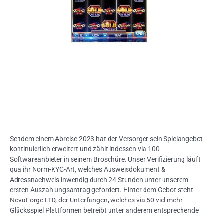
Seitdem einem Abreise 2023 hat der Versorger sein Spielangebot
kontinuierlich erweitert und zählt indessen via 100
Softwareanbieter in seinem Broschüre. Unser Verifizierung läuft
qua ihr Norm-KYC-Art, welches Ausweisdokument &
Adressnachweis inwendig durch 24 Stunden unter unserem
ersten Auszahlungsantrag gefordert. Hinter dem Gebot steht
NovaForge LTD, der Unterfangen, welches via 50 viel mehr
Glücksspiel Plattformen betreibt unter anderem entsprechende