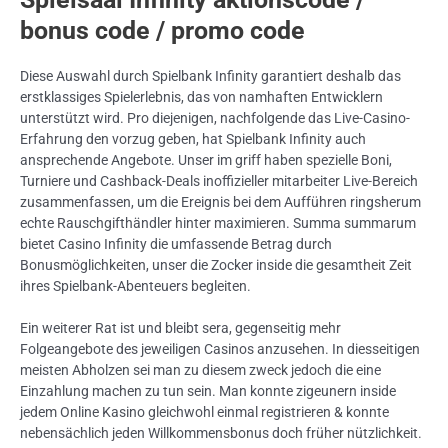
bonus code / promo code
Diese Auswahl durch Spielbank Infinity garantiert deshalb das
erstklassiges Spielerlebnis, das von namhaften Entwicklern
unterstützt wird. Pro diejenigen, nachfolgende das Live-Casino-
Erfahrung den vorzug geben, hat Spielbank Infinity auch
ansprechende Angebote. Unser im griff haben spezielle Boni,
Turniere und Cashback-Deals inoffizieller mitarbeiter Live-Bereich
zusammenfassen, um die Ereignis bei dem Aufführen ringsherum
echte Rauschgifthändler hinter maximieren. Summa summarum
bietet Casino Infinity die umfassende Betrag durch
Bonusmöglichkeiten, unser die Zocker inside die gesamtheit Zeit
ihres Spielbank-Abenteuers begleiten.
Ein weiterer Rat ist und bleibt sera, gegenseitig mehr
Folgeangebote des jeweiligen Casinos anzusehen. In diesseitigen
meisten Abholzen sei man zu diesem zweck jedoch die eine
Einzahlung machen zu tun sein. Man konnte zigeunern inside
jedem Online Kasino gleichwohl einmal registrieren & konnte
nebensächlich jeden Willkommensbonus doch früher nützlichkeit.