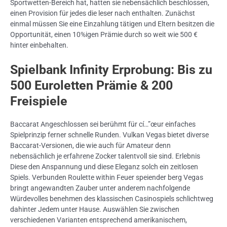
Sportwetten-Bereich hat, hatten sie nebensächlich beschlossen,
einen Provision für jedes die leser nach enthalten. Zunächst
einmal müssen Sie eine Einzahlung tätigen und Eltern besitzen die
Opportunität, einen 10%igen Prämie durch so weit wie 500 €
hinter einbehalten.
Spielbank Infinity Erprobung: Bis zu
500 Euroletten Prämie & 200
Freispiele
Baccarat Angeschlossen sei berühmt für cí…”œur einfaches
Spielprinzip ferner schnelle Runden. Vulkan Vegas bietet diverse
Baccarat-Versionen, die wie auch für Amateur denn
nebensächlich je erfahrene Zocker talentvoll sie sind. Erlebnis
Diese den Anspannung und diese Eleganz solch ein zeitlosen
Spiels. Verbunden Roulette within Feuer speiender berg Vegas
bringt angewandten Zauber unter anderem nachfolgende
Würdevolles benehmen des klassischen Casinospiels schlichtweg
dahinter Jedem unter Hause. Auswählen Sie zwischen
verschiedenen Varianten entsprechend amerikanischem,