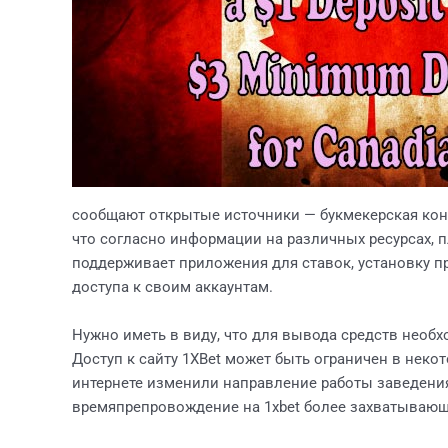
сообщают открытые источники — букмекерская конт
что согласно информации на различных ресурсах, 
поддерживает приложения для ставок, установку пр
доступа к своим аккаунтам.
Нужно иметь в виду, что для вывода средств необх
Доступ к сайту 1XBet может быть ограничен в неко
интернете изменили направление работы заведения
времяпрепровождение на 1xbet более захватываю