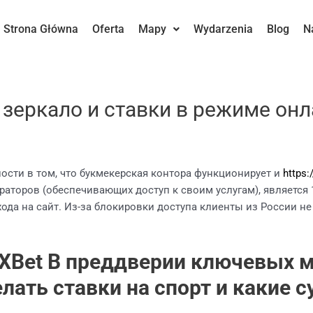
Strona Główna
Oferta
Mapy
Wydarzenia
Blog
N
 зеркало и ставки в режиме онл
ности в том, что букмекерская контора функционирует и
https:
раторов (обеспечивающих доступ к своим услугам), является 1
ода на сайт.
Из-за блокировки доступа клиенты из России н
 1XBet В преддверии ключевых 
лать ставки на спорт и какие 