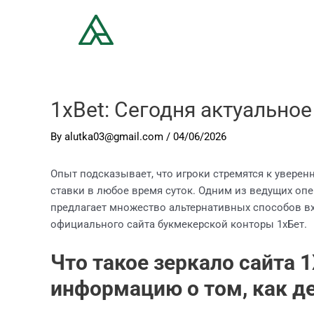
1xBet: Сегодня актуальное
By
alutka03@gmail.com
/
04/06/2026
Опыт подсказывает, что игроки стремятся к уверен
ставки в любое время суток. Одним из ведущих опе
предлагает множество альтернативных способов вх
официального сайта букмекерской конторы 1хБет.
Что такое зеркало сайта
информацию о том, как де