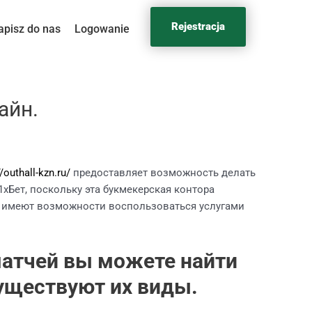
Rejestracja
apisz do nas
Logowanie
айн.
//outhall-kzn.ru/
предоставляет возможность делать
хБет, поскольку эта букмекерская контора
е имеют возможности воспользоваться услугами
матчей вы можете найти
существуют их виды.