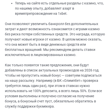
Теперь на сайте есть отдельные разделы с казино, что,
по нашему опыту, добавляет азарт в
времяпрепровождение на 1xbet.
Они позволяют увеличить банкролл без дополнительных
затрат и дают возможность ознакомится с играми казино
без риска потери собственных средств. Это награда, которую
получают новые игроки от казино. В целом можно сказать,
что она может быть в виде денежных средств или
бесплатных вращений. Мы рекомендуем делать ставки
исключительно в лицензированных казино.
Как только появятся такие предложения, они будут
добавлены в список актуальных промокодов на 2026 год.
Чтобы не пропустить новый бонус — советуем подписаться
на нашу рассылку. Например (в БК «Олимпбет» проверка
требуется лишь один раз), при этом в ставках нужно
использовать не 100% депозита, а всего лишь 50%. Если все
условия выполнены и получено согласие на получение
бонуса, а бонусный счет пуст, обязательно обратитесь в
службу поддержки букмекера.