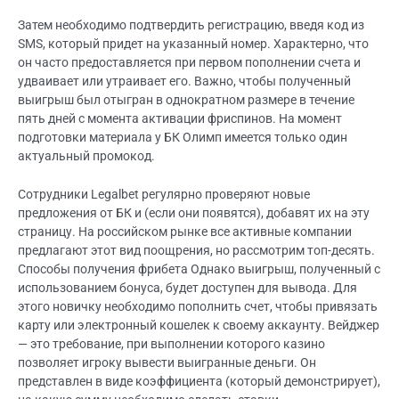
Затем необходимо подтвердить регистрацию, введя код из
SMS, который придет на указанный номер. Характерно, что
он часто предоставляется при первом пополнении счета и
удваивает или утраивает его. Важно, чтобы полученный
выигрыш был отыгран в однократном размере в течение
пять дней с момента активации фриспинов. На момент
подготовки материала у БК Олимп имеется только один
актуальный промокод.
Сотрудники Legalbet регулярно проверяют новые
предложения от БК и (если они появятся), добавят их на эту
страницу. На российском рынке все активные компании
предлагают этот вид поощрения, но рассмотрим топ-десять.
Способы получения фрибета Однако выигрыш, полученный с
использованием бонуса, будет доступен для вывода. Для
этого новичку необходимо пополнить счет, чтобы привязать
карту или электронный кошелек к своему аккаунту. Вейджер
— это требование, при выполнении которого казино
позволяет игроку вывести выигранные деньги. Он
представлен в виде коэффициента (который демонстрирует),