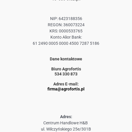
NIP: 6423188356
REGON: 360073224
KRS: 0000533765
Konto Alior Bank:
61 2490 0005 0000 4500 7287 5186
Dane kontaktowe
Biuro Agrofortis
534 330 873
Adres E-mail:
firma@agrofortis.pl
Adres:
Centrum Handlowe H&B
ul. Wilczyńskiego 25e/301B