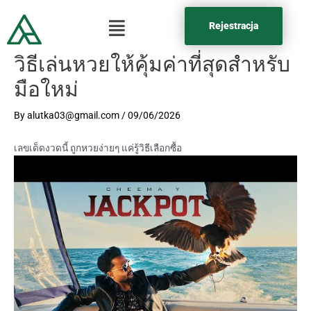
Rejestracja
วิธีเล่นหวยให้คุ้มค่าที่สุดสำหรับ
มือใหม่
By
alutka03@gmail.com
/
09/06/2026
เลขเด็ดงวดนี้ ถูกหวยง่ายๆ แค่รู้วิธีเลือกซื้อ