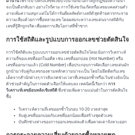
มานาน
เพราะบางครั้งเลขที่เงียบไปนานก็มีโอกาสถูกกฏของความน่า
จะเป็นดึงกลับมา
อย่างไรก็ตาม การใช้เลขวันเกิดหรือเลขมงคลส่วนตัว
อาจเพิ่มความสนุก แต่ไม่ได้การันตีผลลัพธ์ทางสถิติ
สุดท้ายควรกระจาย
ความเสี่ยงด้วยการซื้อหลายเลข โดยผสมระหว่างเลขเด่นจากสถิติกับ
เลขที่รู้สึกถูกจริต เพื่อลดการเสียโอกาสที่ซ้ำซาก
การใช้สถิติและรูปแบบการออกเลขช่วยตัดสินใจ
การใช้สถิติและรูปแบบการออกเลขช่วยตัดสินใจโดยเน้นการวิเคราะห์
ความถี่ของเลขที่ออกในอดีต เช่น เลขที่ออกบ่อย (Hot Number) หรือ
เลขที่ออกนานแล้ว (Cold Number) เพื่อประกอบการคัดเลือก เลขเด่นมัก
ถูกนำมาจับคู่กับเลขรองตามหลักความน่าจะเป็น โดยไม่ยึดติดกับเลข
เด็ดจากสำนักต่างๆ การสังเกตช่วงเวลาที่เลขออกซ้ำหรือเว้นช่วงยังเป็น
ตัวช่วยสำคัญในการลดตัวเลือกให้แคบลง เทคนิคนี้เรียกว่า
การ
วิเคราะห์เลขย้อนหลังเชิงสถิติ
ซึ่งช่วยเพิ่มความแม่นยำในการตัดสินใจ
ซื้อ
วิเคราะห์ความถี่เลขออกซ้ำในรอบ 10-20 งวดล่าสุด
จับคู่เลขที่ออกบ่อยกับเลขที่ออกน้อยเพื่อสร้างชุดตัวเลข
บันทึกช่วงห่างของการออกเลขแต่ละตัวเพื่อคาดเดาจังหวะออก
การกระจายความเสี่ยงด้วยการซื้อหลายชุด