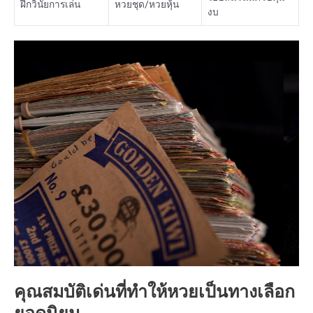
ฝึกวินัยการเล่น
หวยชุด/หวยหุ้น
งบ
คุณสมบัติเด่นที่ทำให้หวยเป็นทางเลือก