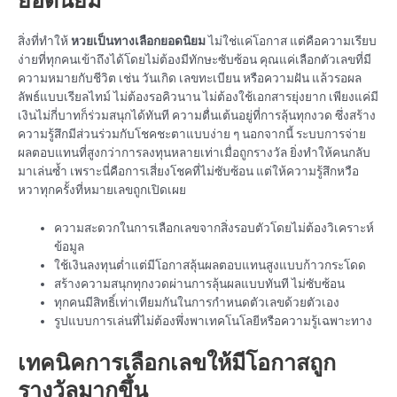
ยอดนิยม
สิ่งที่ทำให้
หวยเป็นทางเลือกยอดนิยม
ไม่ใช่แค่โอกาส แต่คือความเรียบ
ง่ายที่ทุกคนเข้าถึงได้โดยไม่ต้องมีทักษะซับซ้อน คุณแค่เลือกตัวเลขที่มี
ความหมายกับชีวิต เช่น วันเกิด เลขทะเบียน หรือความฝัน แล้วรอผล
ลัพธ์แบบเรียลไทม์ ไม่ต้องรอคิวนาน ไม่ต้องใช้เอกสารยุ่งยาก เพียงแค่มี
เงินไม่กี่บาทก็ร่วมสนุกได้ทันที ความตื่นเต้นอยู่ที่การลุ้นทุกงวด ซึ่งสร้าง
ความรู้สึกมีส่วนร่วมกับโชคชะตาแบบง่าย ๆ นอกจากนี้ ระบบการจ่าย
ผลตอบแทนที่สูงกว่าการลงทุนหลายเท่าเมื่อถูกรางวัล ยิ่งทำให้คนกลับ
มาเล่นซ้ำ เพราะนี่คือการเสี่ยงโชคที่ไม่ซับซ้อน แต่ให้ความรู้สึกหวือ
หวาทุกครั้งที่หมายเลขถูกเปิดเผย
ความสะดวกในการเลือกเลขจากสิ่งรอบตัวโดยไม่ต้องวิเคราะห์
ข้อมูล
ใช้เงินลงทุนต่ำแต่มีโอกาสลุ้นผลตอบแทนสูงแบบก้าวกระโดด
สร้างความสนุกทุกงวดผ่านการลุ้นผลแบบทันที ไม่ซับซ้อน
ทุกคนมีสิทธิ์เท่าเทียมกันในการกำหนดตัวเลขด้วยตัวเอง
รูปแบบการเล่นที่ไม่ต้องพึ่งพาเทคโนโลยีหรือความรู้เฉพาะทาง
เทคนิคการเลือกเลขให้มีโอกาสถูก
รางวัลมากขึ้น