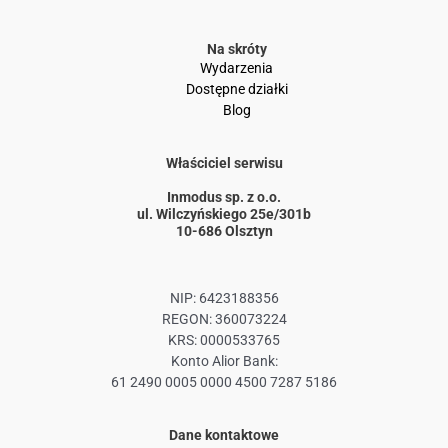
Na skróty
Wydarzenia
Dostępne działki
Blog
Właściciel serwisu
Inmodus sp. z o.o.
ul. Wilczyńskiego 25e/301b
10-686 Olsztyn
NIP: 6423188356
REGON: 360073224
KRS: 0000533765
Konto Alior Bank:
61 2490 0005 0000 4500 7287 5186
Dane kontaktowe