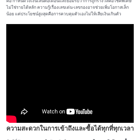
คือ กำหนดวงเงินเล่นต่อเดือนและยอมรับว่าการถูกรางวัลคือโชคพิเศษ
ไม่ใช่รายได้หลัก ความรู้เรื่องเลขเด่น-เลขรองอาจช่วยเพิ่มโอกาสเล็ก
น้อย แต่ประโยชน์สูงสุดคือการควบคุมตัวเองไม่ให้เสียเงินเกินตัว
ความสะดวกในการเข้าถึงและซื้อได้ทุกที่ทุกเวลา