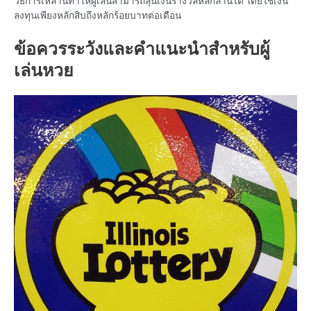
วิธีการเหล่านี้ทำให้ผู้เล่นสามารถลุ้นเงินรางวัลหลักล้านได้ โดยใช้เงิน
ลงทุนเพียงหลักสิบถึงหลักร้อยบาทต่อเดือน
ข้อควรระวังและคำแนะนำสำหรับผู้
เล่นหวย